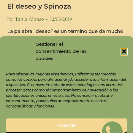
El deseo y Spinoza
Por
Tania Alonso
12/06/2019
La palabra “deseo” es un término que da mucho
de sí a la hora de desgranar sus entrañas. Es un
Gestionar el
concepto tan humano que parecemos vivir en
consentimiento de las
una contradicción, y mientras muchas filosofías
cookies
de vida parecen pregonar que desear no es
bueno, por otro lado nos invitan querer más y
Para ofrecer las mejores experiencias, utilizamos tecnologías
mejor en todos lados. Y…
como las cookies para almacenar y/o acceder a la información del
dispositivo. El consentimiento de estas tecnologías nos permitirá
LEER MÁS
procesar datos como el comportamiento de navegación o las
identificaciones únicas en este sitio. No consentir o retirar el
consentimiento, puede afectar negativamente a ciertas
características y funciones.
© 2026 Tania Alonso
Aviso Legal
Aceptar
Política de Protección de Datos