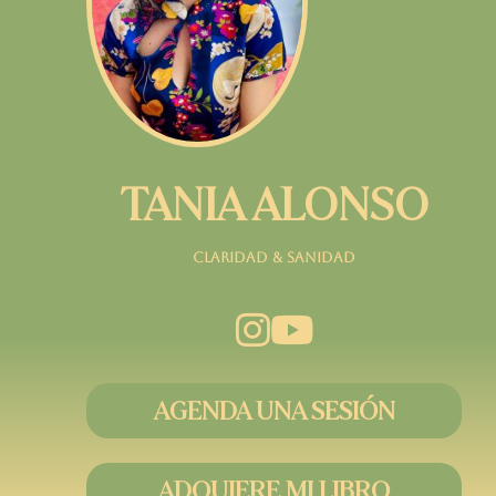
TANIA ALONSO
⁠⁠Claridad & Sanidad
AGENDA UNA SESIÓN
ADQUIERE MI LIBRO